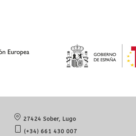
27424 Sober, Lugo
(+34) 661 430 007