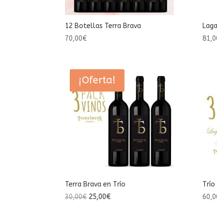
12 Botellas Terra Brava
Laga
70,00
€
81,0
¡Oferta!
Terra Brava en Trío
Trío
El
El
30,00
€
25,00
€
60,0
precio
precio